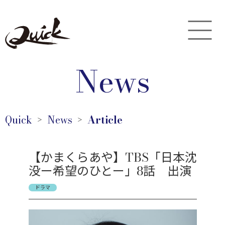
News
Quick
News
Article
＞
＞
【かまくらあや】TBS「日本沈
没ー希望のひとー」8話 出演
ドラマ