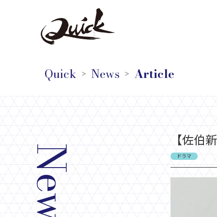
Quick
News
Article
＞
＞
【佐伯新
News
ドラマ