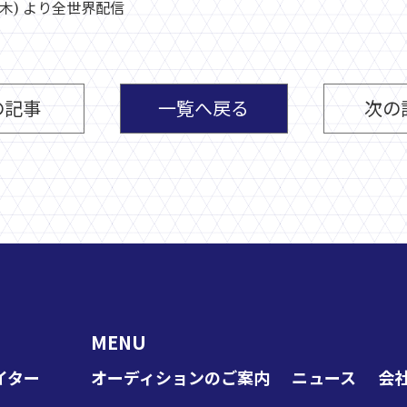
3 (木) より全世界配信
の記事
一覧へ戻る
次の
MENU
イター
オーディションのご案内
ニュース
会