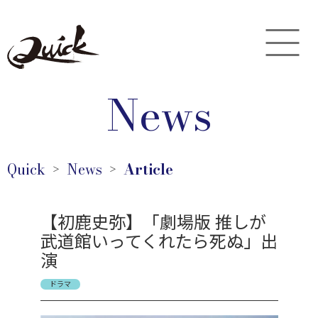
News
Quick
News
Article
＞
＞
【初鹿史弥】「劇場版 推しが
武道館いってくれたら死ぬ」出
演
ドラマ