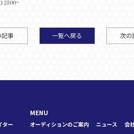
) 21:00~
の記事
一覧へ戻る
次の
MENU
イター
オーディションのご案内
ニュース
会