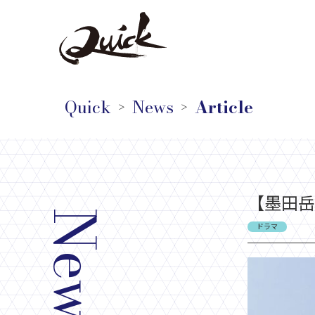
Quick
News
Article
＞
＞
【墨田岳
News
ドラマ