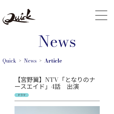
News
Quick
News
Article
＞
＞
【宮野翼】NTV「となりのナ
ースエイド」4話 出演
ドラマ