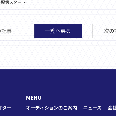
21～配信スタート
の記事
一覧へ戻る
次の
MENU
イター
オーディションのご案内
ニュース
会