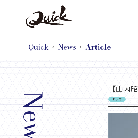
Quick
News
Article
＞
＞
【山内昭
News
ドラマ