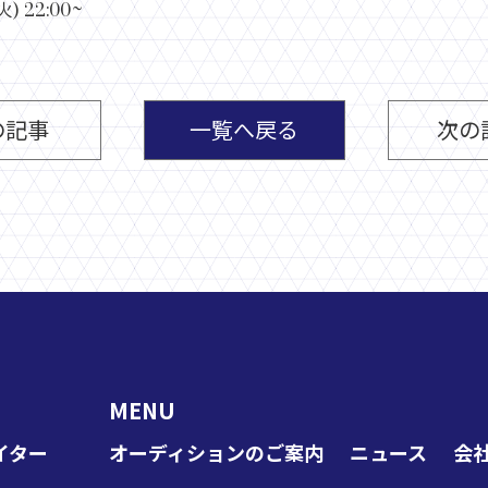
火) 22:00~
の記事
一覧へ戻る
次の
MENU
イター
オーディションのご案内
ニュース
会