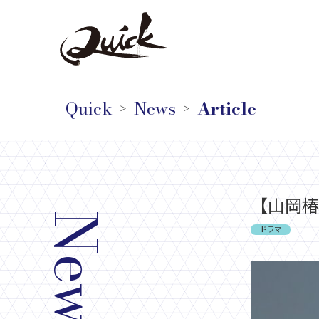
Quick
News
Article
＞
＞
【山岡椿
News
ドラマ