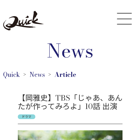
News
Quick
News
Article
＞
＞
【岡雅史】TBS「じゃあ、あん
たが作ってみろよ」10話 出演
ドラマ