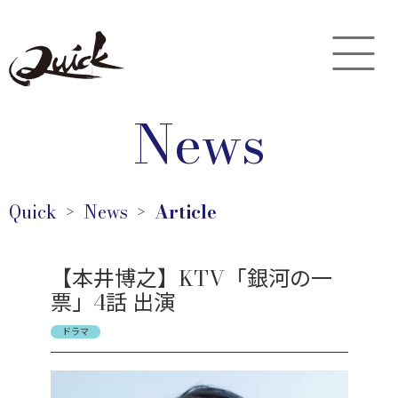
News
Quick
News
Article
＞
＞
【本井博之】KTV「銀河の一
票」4話 出演
ドラマ