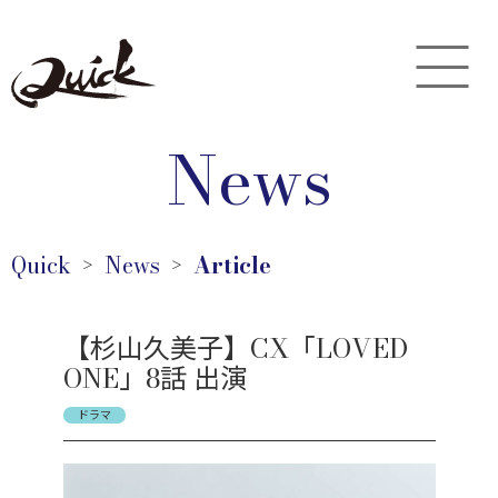
News
Quick
News
Article
＞
＞
【杉山久美子】CX「LOVED
ONE」8話 出演
ドラマ