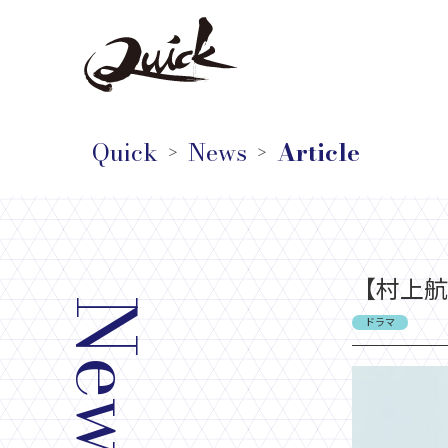
Quick
News
Article
＞
＞
【村上航
News
ドラマ