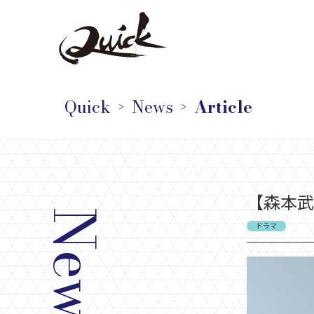
Quick
News
Article
＞
＞
【森本武
News
ドラマ