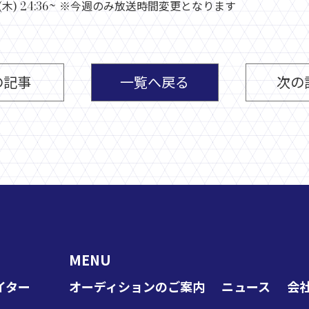
20 (木) 24:36~ ※今週のみ放送時間変更となります
の記事
一覧へ戻る
次の
MENU
イター
オーディションのご案内
ニュース
会