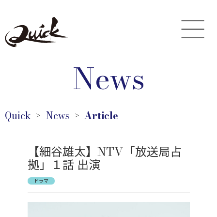
News
Quick
News
Article
＞
＞
【細谷雄太】NTV「放送局占
拠」１話 出演
ドラマ