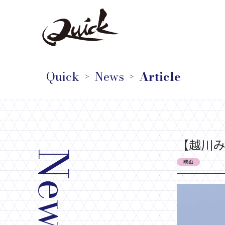
Quick
News
Article
＞
＞
【越川み
News
映画