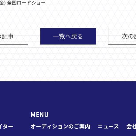
6 (金) 全国ロードショー
の記事
一覧へ戻る
次の
MENU
イター
オーディションのご案内
ニュース
会