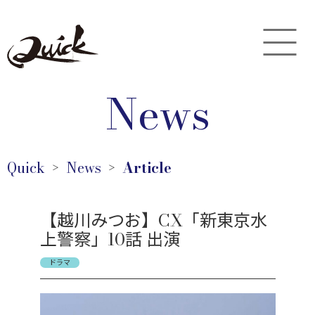
News
Quick
News
Article
＞
＞
【越川みつお】CX「新東京水
上警察」10話 出演
ドラマ