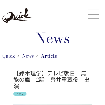
News
Quick
News
Article
＞
＞
【鈴木理学】テレビ朝日「無
能の鷹」2話 梟井重蔵役 出
演
ドラマ