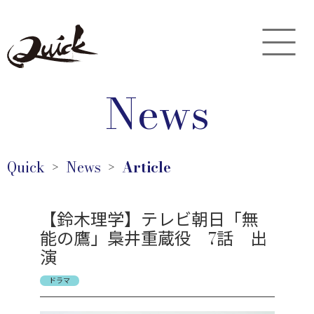
News
Quick
News
Article
＞
＞
【鈴木理学】テレビ朝日「無
能の鷹」梟井重蔵役 7話 出
演
ドラマ