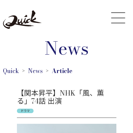
News
Quick
News
Article
＞
＞
【関本昇平】NHK「風、薫
る」74話 出演
ドラマ