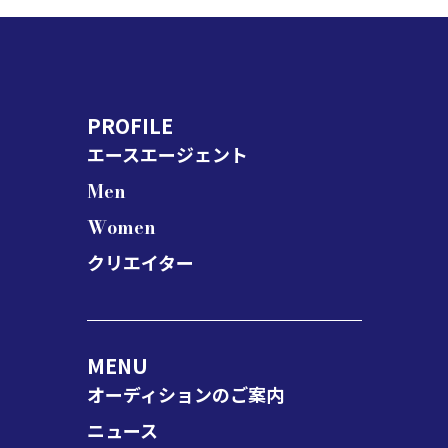
ｨﾈｰﾀｰ役 (2011)
・松竹新喜劇「えくぼ」演出：
・EX「ドラマSP・ﾐﾔｺ蝶々もの
川浪ナミヲ (2016)
がたり」監督：黒沢直輔 さく
・劇団ケ・ｾﾗ・ｾﾗ全公演 演
ら役 (2007)
出：森川正太 (2015～2019)
・CX「名司会者寿鶴子殺人ス
・小松政夫一座「しあわせのコ
ピーチ」監督：中山史郎 新婦
PROFILE
ンドル食堂」演出：島田源領
役 (2005)
(2014)
エースエージェント
・CX「買い物代行人桃子の事
・「DRUG STORE」作・演
件簿」監督：藤田明二 建設会
Men
出：坂上忍 (2013)
社社員役 (2003)
・「コロッケ特別公演～俺はお
Women
・CX「ツインズな探偵３」監
殿さま～」演出：岡本さとる
督：伊藤寿浩 部下役 (2003)
クリエイター
(2010)
・TBS「外科医さやかの執刀事
件簿」監督：伊藤寿浩 看護師
役 (2003)
・TBS「女金融道シリーズ」監
MENU
督：伊藤寿浩 石渡宣子役レギ
ュラー (2003～2006)
オーディションのご案内
・TBS「自治会長糸井緋芽子社
ニュース
宅の事件簿1」監督：中山史