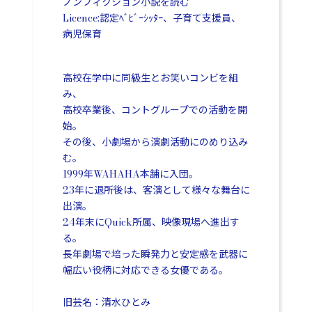
ノンフィクション小説を読む
Licence:認定ﾍﾞﾋﾞｰｼｯﾀｰ、子育て支援員、
病児保育
高校在学中に同級生とお笑いコンビを組
み、
高校卒業後、コントグループでの活動を開
始。
その後、小劇場から演劇活動にのめり込み
む。
1999年WAHAHA本舗に入団。
23年に退所後は、客演として様々な舞台に
出演。
24年末にQuick所属、映像現場へ進出す
る。
長年劇場で培った瞬発力と安定感を武器に
幅広い役柄に対応できる女優である。
旧芸名：清水ひとみ