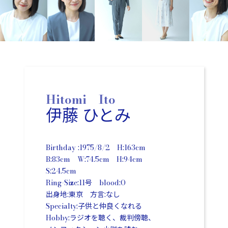
Hitomi Ito
伊藤 ひとみ
Birthday :1975/8/2 H:163cm
B:83cm W:74.5cm H:94cm
S:24.5cm
Ring-Size:11号 blood:O
出身地:東京 方言:なし
Specialty:子供と仲良くなれる
Hobby:ラジオを聴く、裁判傍聴、