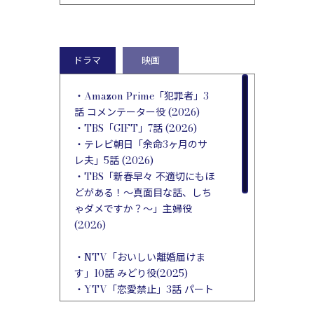
ドラマ
映画
・Amazon Prime「犯罪者」3
話 コメンテーター役 (2026)
・TBS「GIFT」7話 (2026)
・テレビ朝日「余命3ヶ月のサ
レ夫」5話 (2026)
・TBS「新春早々 不適切にもほ
どがある！～真面目な話、しち
ゃダメですか？～」主婦役
(2026)
・NTV「おいしい離婚届けま
す」10話 みどり役(2025)
・YTV「恋愛禁止」3話 パート
役