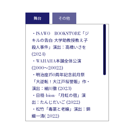
・YTV「子宮恋愛」産婦人科
医役(2025)
・Reelshort「令嬢決戦！私こ
舞台
その他
そが学園のクイーン」先生役
(2025)
・ISAWO BOOKSTORE「ジ
キルの告白-大学助教授教え子
・NHKBS「東京ウエストサイ
殺人事件」演出：高橋いさを
ド物語」監督：西沢威人 町お
(2024)
こしスタッフ役 (2015)
・WAHAHA本舗全体公演
・TBS「JKは雪女」監督：田中
(2000～20022)
誠 小雪の母親役 (2015)
・明治座150周年記念前月祭
・EX「警部補 矢部謙三２」6
「大逆転！大江戸桜誉賑」作・
話 監督：藤原和之 小池美穂
演出：細川徹 (2023)
役 (2013)
・日穏-bion-「月虹の宿」演
・TX「孤独のグルメ
出：たんじだいご (2022)
season2」11話 監督：宝来忠
・松竹「毒薬と老嬢」演出：錦
昭 女性客役 (2012)
織一清( 2022)
・TBS「華和家の四姉妹」9
・東宝「雪まろげ」演出：田村
話 監督：今井夏木 ﾄﾞﾚｽｺｰﾃﾞ
孝裕 (2019)