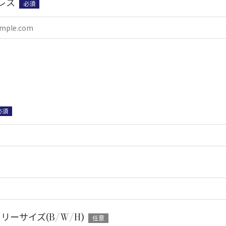
レス
必須
必須
スリーサイズ(B/W/H)
任意