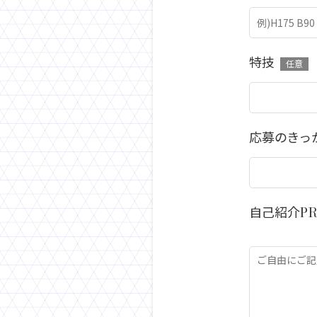
特技
任意
応募のきっ
自己紹介P