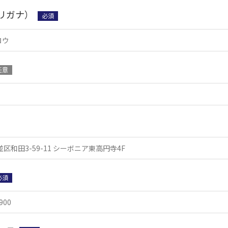
リガナ）
必須
任意
必須