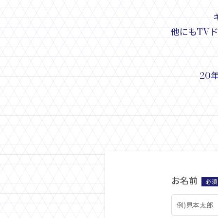
他にもTV
20
お名前
必須