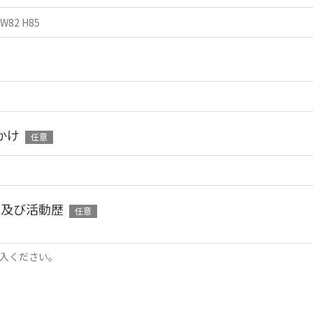
かけ
任意
R及び活動歴
任意