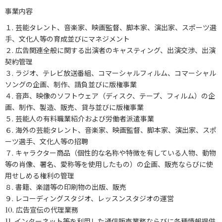
事業内容
１. 芸能タレント、音楽家、映画監督、脚本家、演出家、スポーツ選
手、文化人等の育成並びにマネジメント
２. 広告関連全般に関する出演者のキャスティング、出演交渉、出演
契約管理
３. ラジオ、テレビ放送番組、コマーシャルフィルム、コマーシャル
ソングの企画、制作、請負並びに版権事業
４. 音声、映像のソフトウェア（ディスク、テープ、フィルム）の企
画、制作、製造、販売、貸与並びに版権事業
５. 芸能人の有料職業紹介および労働者派遣事業
６. 海外の芸能タレント、音楽家、映画監督、脚本家、演出家、スポ
ーツ選手、文化人等の招聘
７. キャラクター商品（個性的な名称や特徴を有している人物、動物
等の肖像、署名、愛称等を使用したもの）の企画、販売ならびに使
用せしめる権利の管理
８. 書籍、楽譜等の印刷物の出版、販売
９. レコーディングスタジオ、レッスンスタジオの運営
10. 広告宣伝の代理業務
11. インターネット等を利用した通信販売業務ならびに各種情報提供