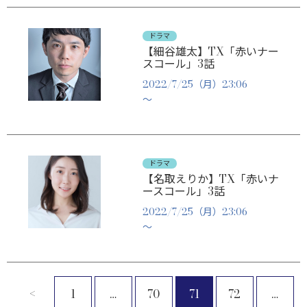
ドラマ
【細谷雄太】TX「赤いナー
スコール」3話
2022/7/25（月）23:06
～
ドラマ
【名取えりか】TX「赤いナ
ースコール」3話
2022/7/25（月）23:06
～
<
1
…
70
71
72
…