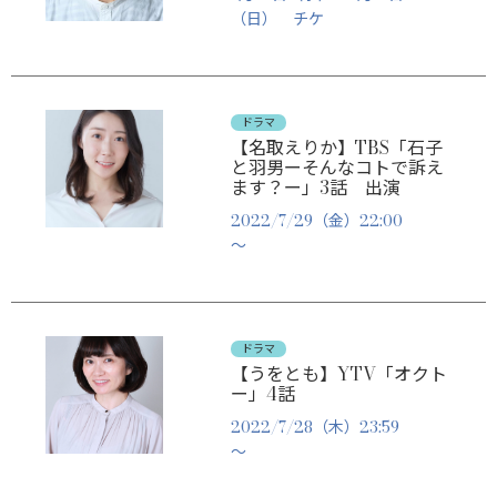
（日） チケ
ドラマ
【名取えりか】TBS「石子
と羽男ーそんなコトで訴え
ます？ー」3話 出演
2022/7/29（金）22:00
～
ドラマ
【うをとも】YTV「オクト
ー」4話
2022/7/28（木）23:59
～