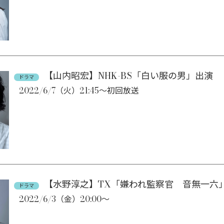
【山内昭宏】NHK-BS「白い服の男」出演
ドラマ
2022/6/7（火）21:45～初回放送
【水野淳之】TX「嫌われ監察官 音無一六
ドラマ
2022/6/3（金）20:00～