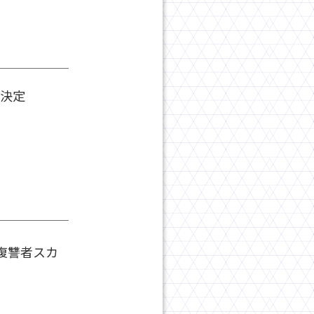
決定
復讐者スカ