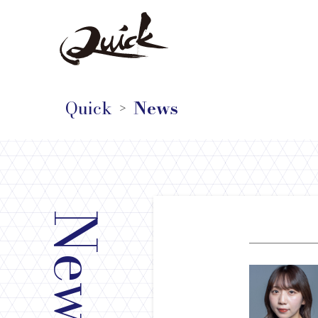
Quick
News
＞
News