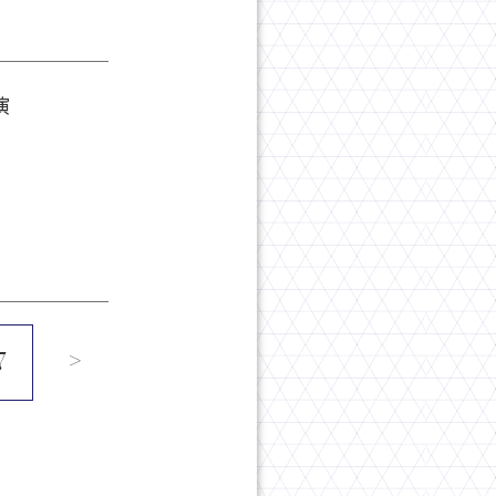
演
7
>