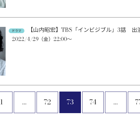
【山内昭宏】TBS「インビジブル」3話 出
ドラマ
2022/4/29（金）22:00～
1
…
72
73
74
…
7