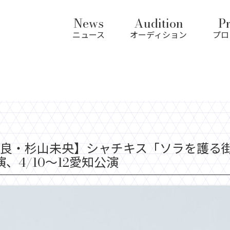
News
Audition
Pr
ニュース
オーディション
プロ
良・杉山未央】シャチキス「ソラを護る街
演、4/10～12愛知公演